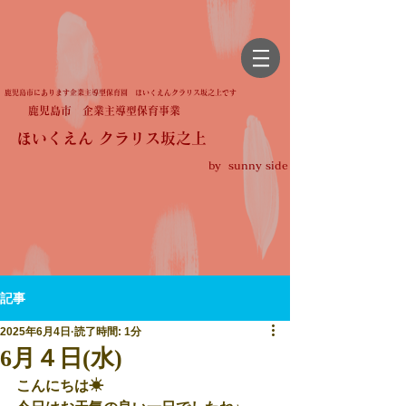
鹿児島市にあります企業主導型保育園 ほいくえんクラリス坂之上です
鹿児島市 企業主導型保育事業
ほいくえん クラリス坂之上
by sunny side
記事
2025年6月4日
読了時間: 1分
6月４日(水)
こんにちは☀