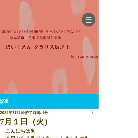
鹿児島市にあります企業主導型保育園 ほいくえんクラリス坂之上です
鹿児島市 企業主導型保育事業
ほいくえん クラリス坂之上
by sunny side
記事
2025年7月1日
読了時間: 1分
7月１日（火）
こんにちは☀