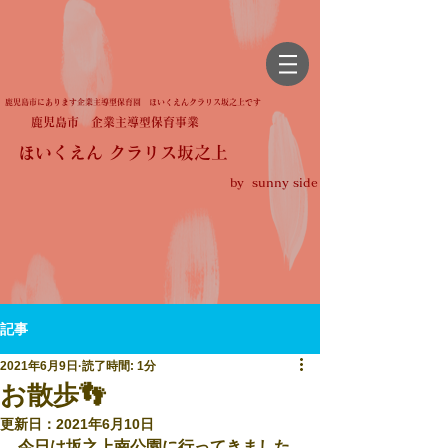
鹿児島市にあります企業主導型保育園 ほいくえんクラリス坂之上です
鹿児島市 企業主導型保育事業
ほいくえん クラリス坂之上
by sunny side
記事
2021年6月9日
読了時間: 1分
お散歩👣
更新日：
2021年6月10日
今日は坂之上南公園に行ってきました