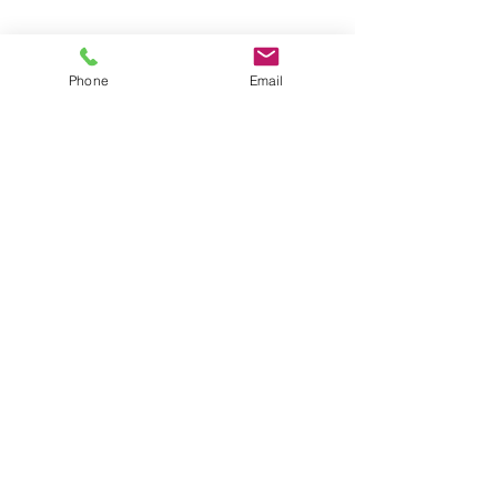
Phone
Email
　　保育士🍎近道
すべて表示
最新記事