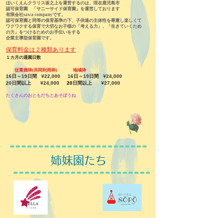
ほいくえんクラリス坂之上を運営するのは、現在鹿児島市
認可保育園 「サニーサイド保育園」を運営しております
有限会社sawa companyです。
認可保育園と同等の保育基準の下、子供達の主体性を尊重し楽しくて
ワクワクする保育で大切なお子様の「考える力」、「生きていくため
の力」をつけるためのお手伝いをする
企業主導型保育園です。​
保育料金は２種類あります
１カ月の通園日数
従業員枠(共同利用枠) 地域枠
16日～19日間 ¥22,000
16日～19日間 ¥24,000
20日間以上 ¥24,000
20
日間以上 ¥27,000
たくさんのおともだちとあそぼうね
姉妹園たち