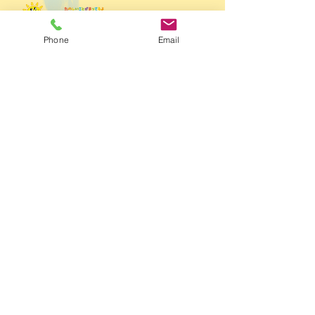
​谷山中央もあるよ！
Phone
Email
設置会社：株式会社 坂之上
企業主導型保育事業 ほいくえんクラリス坂之上
by sunny side
​鹿児島市坂之上7丁目11番26号
​☏099-262-3722
© 2020 SAKANOUE CORPORATION
園児たちの様子はブログ
​にておたのしみください🎵